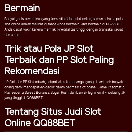
Bermain
Banyak jenis permainan yang tersedia dalam slot online, namun rahasia pola
slot online adalah melihat di mana Anda bermain. Jika bermain di QQ88BET,
Anda dapat yakin karena memiliki kredibilitas tinggi dengan transaksi cepat
dan aman.
Trik atau Pola JP Slot
Terbaik dan PP Slot Paling
Rekomendasi
JP Slot dan PP Slot adalah jackpot atau kemenangan yang dicari oleh banyak
orang demi mendapatkan gacor dalam bermain slot online. Game Pragmatic
Play seperti Sweet Bonanza, Sugar Rush, dan banyak lagi memiliki peluang JP
yang tinggi di QQ88BET.
Tentang Situs Judi Slot
Online QQ88BET