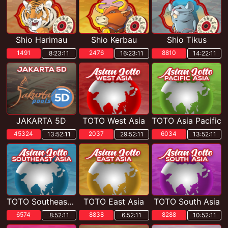
Shio Harimau
Shio Kerbau
Shio Tikus
1491
2476
8810
8:23:10
16:23:10
14:22:10
JAKARTA 5D
TOTO West Asia
TOTO Asia Pacific
45324
2037
6034
13:52:10
29:52:10
13:52:10
TOTO Southeast Asia
TOTO East Asia
TOTO South Asia
6574
8838
8288
8:52:10
6:52:10
10:52:10