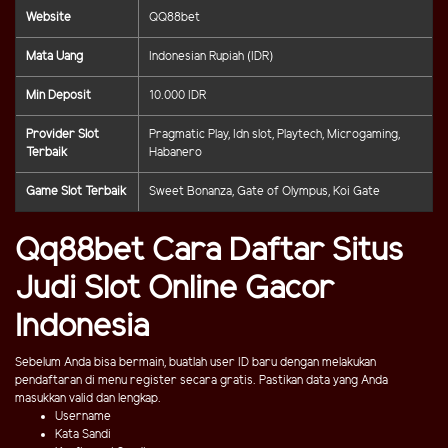
Website
QQ88bet
Mata Uang
Indonesian Rupiah (IDR)
Min Deposit
10.000 IDR
Provider Slot
Pragmatic Play, Idn slot, Playtech, Microgaming,
Terbaik
Habanero
Game Slot Terbaik
Sweet Bonanza, Gate of Olympus, Koi Gate
Qq88bet Cara Daftar Situs
Judi Slot Online Gacor
Indonesia
Sebelum Anda bisa bermain, buatlah user ID baru dengan melakukan
pendaftaran di menu register secara gratis. Pastikan data yang Anda
masukkan valid dan lengkap.
Username
Kata Sandi