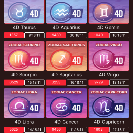
4D Taurus
4D Aquarius
4D Gemini
1357
9489
1040
9:18:10
30:18:10
10:18:10
4D Scorpio
4D Sagitarius
4D Virgo
0529
3253
9729
15:18:10
16:18:10
13:18:10
4D Libra
4D Cancer
4D Capricorn
5625
9456
1603
14:18:10
11:18:10
17:18:10