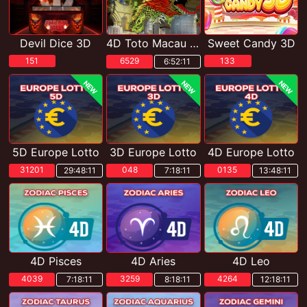
Devil Dice 3D
4D Toto Macau Pools
Sweet Candy 3D
151
6529
133
6:52:10
NEW
NEW
NEW
5D Europe Lotto
3D Europe Lotto
4D Europe Lotto
31201
048
0135
29:48:10
7:18:10
13:48:10
4D Pisces
4D Aries
4D Leo
4039
3259
4264
7:18:10
8:18:10
12:18:10