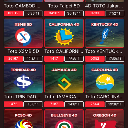
Toto CAMBODIA 5D
Toto Taipei 5D
4D TOTO Jakarta POOLS
06012
84287
9789
6:33:10
30:18:10
7:52:10
Toto XSMB 5D
Toto CALIFORNIA 4D
Toto KENTUCKY 4D
26167
1417
0052
12:13:10
26:8:10
17:58:10
Toto TRINIDAD & TOBAGO 4D
Toto JAMAICA 4D
Toto CAROLINA 4D
1472
7187
2544
15:8:10
14:8:10
19:38:10