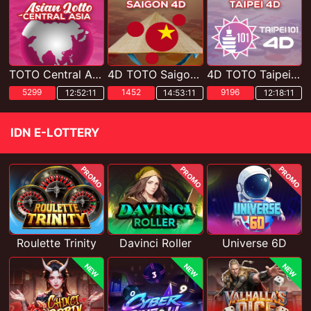
TOTO Central Asia
4D TOTO Saigon POOLS
4D TOTO Taipei POOLS
5299
1452
9196
12:52:10
14:53:10
12:18:10
IDN E-LOTTERY
PROMO
PROMO
PROMO
Roulette Trinity
Davinci Roller
Universe 6D
NEW
NEW
NEW